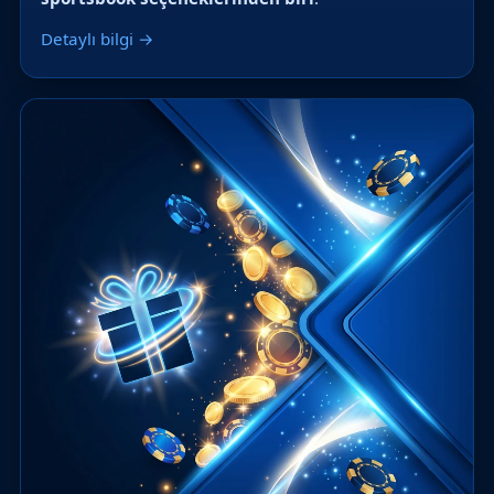
Detaylı bilgi →