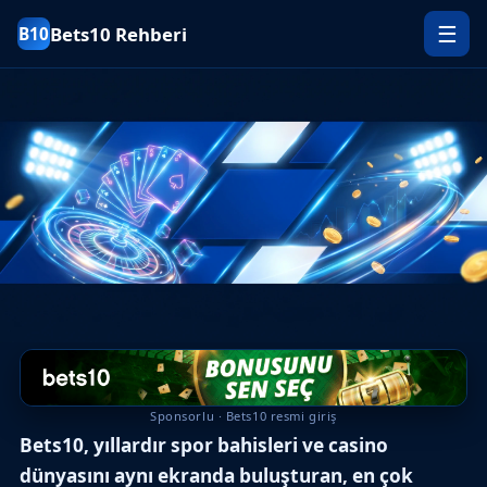
☰
Bets10 Rehberi
B10
BETS10 GIRIŞ REHBERI
Sponsorlu · Bets10 resmi giriş
Bets10 Giriş — Casino ve Spor
Bets10, yıllardır spor bahisleri ve casino
Bahislerine Modern Erişim
dünyasını aynı ekranda buluşturan, en çok