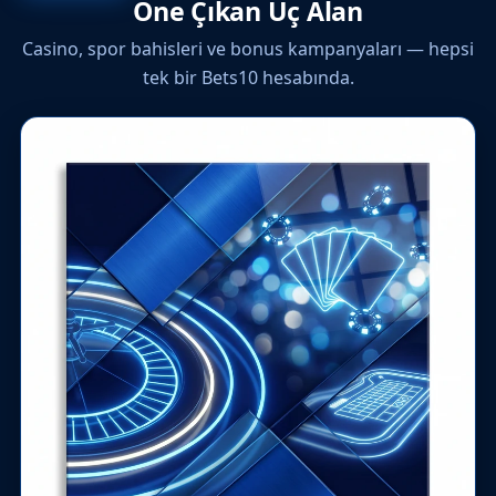
Öne Çıkan Üç Alan
Casino, spor bahisleri ve bonus kampanyaları — hepsi
tek bir Bets10 hesabında.