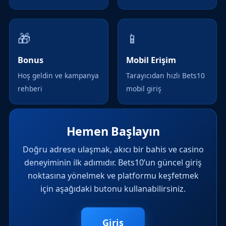
🎁
📱
Bonus
Mobil Erişim
Hoş geldin ve kampanya
Tarayıcıdan hızlı Bets10
rehberi
mobil giriş
Hemen Başlayın
Doğru adrese ulaşmak, akıcı bir bahis ve casino
deneyiminin ilk adımıdır. Bets10’un güncel giriş
noktasına yönelmek ve platformu keşfetmek
için aşağıdaki butonu kullanabilirsiniz.
Giriş