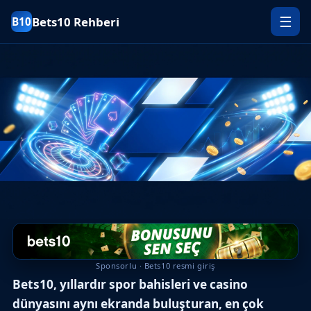
☰
Bets10 Rehberi
B10
BETS10 GIRIŞ REHBERI
Sponsorlu · Bets10 resmi giriş
Bets10 Giriş — Casino ve Spor
Bets10, yıllardır spor bahisleri ve casino
Bahislerine Modern Erişim
dünyasını aynı ekranda buluşturan, en çok