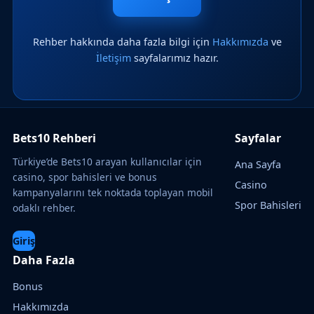
Rehber hakkında daha fazla bilgi için
Hakkımızda
ve
İletişim
sayfalarımız hazır.
Bets10 Rehberi
Sayfalar
Türkiye’de Bets10 arayan kullanıcılar için
Ana Sayfa
casino, spor bahisleri ve bonus
Casino
kampanyalarını tek noktada toplayan mobil
Spor Bahisleri
odaklı rehber.
Giriş
Daha Fazla
Bonus
Hakkımızda