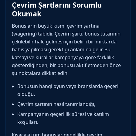
Çevrim Şartlarını Sorumlu
Okumak
Bonusların büyük kısmı çevrim şartına
(wagering) tabidir. Çevrim şartı, bonus tutarının
çekilebilir hale gelmesi için belirli bir miktarda
bahis yapılması gerektiği anlamına gelir. Bu
katsayı ve kurallar kampanyaya göre farklılık
gösterdiğinden, bir bonusu aktif etmeden önce
şu noktalara dikkat edin:
Bonusun hangi oyun veya branşlarda geçerli
olduğu,
Çevrim şartının nasıl tanımlandığı,
Kampanyanın geçerlilik süresi ve katılım
koşulları.
Kısacası tüm bonuslar genellikle çevrim