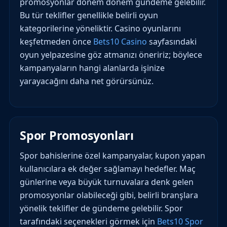
promosyonlar dönem dönem gündeme gelebilir.
Bu tür teklifler genellikle belirli oyun
kategorilerine yöneliktir. Casino oyunlarını
keşfetmeden önce
Bets10 Casino
sayfasındaki
oyun yelpazesine göz atmanızı öneririz; böylece
kampanyaların hangi alanlarda işinize
yarayacağını daha net görürsünüz.
Spor Promosyonları
Spor bahislerine özel kampanyalar, kupon yapan
kullanıcılara ek değer sağlamayı hedefler. Maç
günlerine veya büyük turnuvalara denk gelen
promosyonlar olabileceği gibi, belirli branşlara
yönelik teklifler de gündeme gelebilir. Spor
tarafındaki seçenekleri görmek için
Bets10 Spor